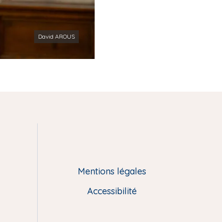
David AROUS
Matinée 
Mentions légales
Accessibilité