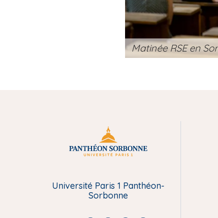
id AROUS
Matinée RSE en Sorb
M
e
Université Paris 1 Panthéon-
n
Sorbonne
u