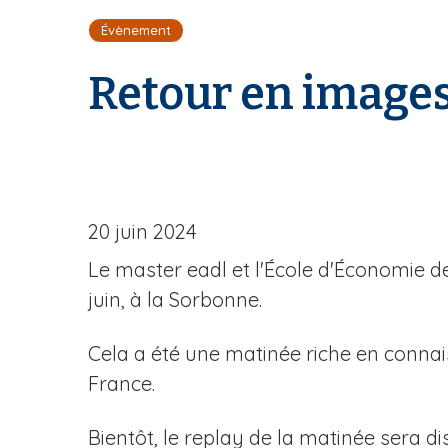
i
Évènement
l
d
Retour en images
'
A
r
i
a
n
e
20 juin 2024
Le master eadl et l'École d'Économie d
juin, à la Sorbonne.
Cela a été une matinée riche en connai
France.
Bientôt, le replay de la matinée sera dis