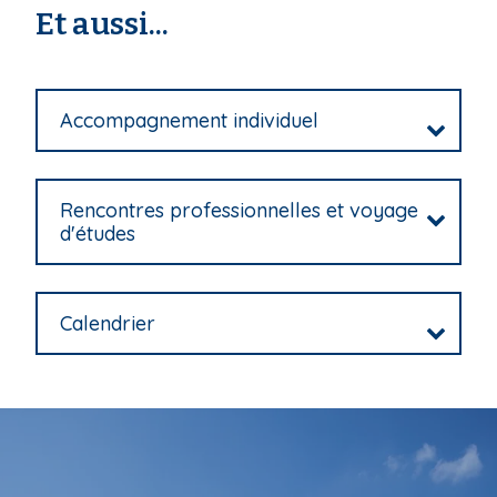
'
Et aussi...
i
A
r
p
i
a
a
l
n
Accompagnement individuel
e
Rencontres professionnelles et voyage
d'études
Calendrier