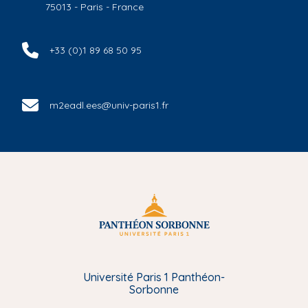
75013 - Paris - France
+33 (0)1 89 68 50 95
m2eadl.ees@univ-paris1.fr
Université Paris 1 Panthéon-
Sorbonne